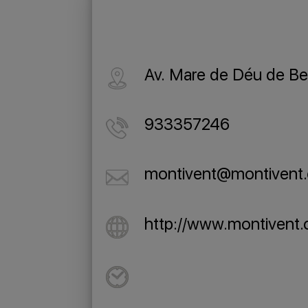
Av. Mare de Déu de Bel
933357246
montivent@montivent
http://www.montivent