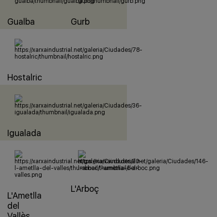
Gualba
Gurb
Hostalric
Igualada
L'Arboç
L'Ametlla
del
Vallès