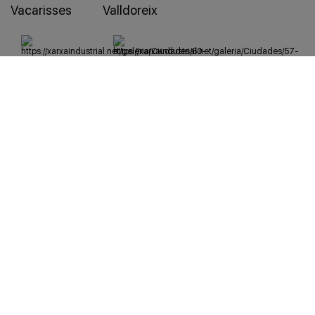
Vacarisses
Valldoreix
Vallirana
Valls
Vic
Vilablareix
Viladecans
Viladecavalls