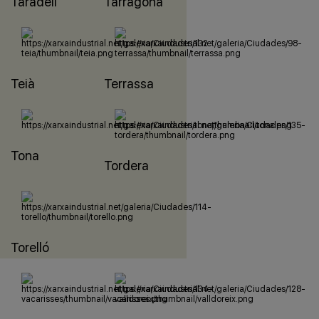
Taradell
Tarragona
Teià
Terrassa
Tona
Tordera
Torelló