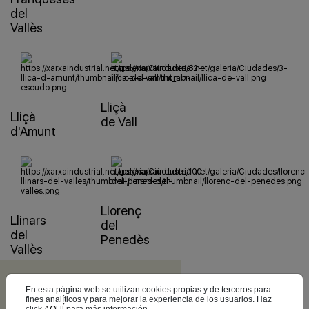
del
Vallès
Lliçà
Lliçà
de Vall
d'Amunt
Llorenç
Llinars
del
del
Penedès
Vallès
En esta página web se utilizan cookies propias y de terceros para
fines analíticos y para mejorar la experiencia de los usuarios. Haz
click
AQUÍ
para más información.