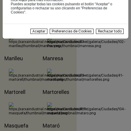
Puedes aceptar todas las cookies pulsando el botón "Aceptar" o
configurarlas o rechazar su uso clicando en "Preferencias de
Maçanet
Malgrat
Cookies".
de la
de
Selva
Mar
Aceptar
Preferencias de Cookies
Rechazar todo
Manlleu
Manresa
Martorell
Martorelles
Masquefa
Mataró