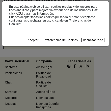
Durabilitat, resistència química
i mecànica: Acabats
En esta página web se utilizan cookies propias y de terceros para
fines analíticos y para mejorar la experiencia de los usuarios. Haz
impecables per a entorns que
click
AQUÍ
para más información.
Puedes aceptar todas las cookies pulsando el botón "Aceptar" o
exigeixen precisió.
configurarlas o rechazar su uso clicando en "Preferencias de
Cookies".
Aceptar
Preferencias de Cookies
Rechazar todo
Ir a A-Floor
Xarxa Industrial
Compañía
Redes Sociales
Sectores
Aviso Legal
Poblaciones
Política de
Privacidad
Chat
Política de
Cookies
Servicios
Accesibilidad
Nosotros
Licencia Jitsi
Noticias
Licencia Google
Recaptcha