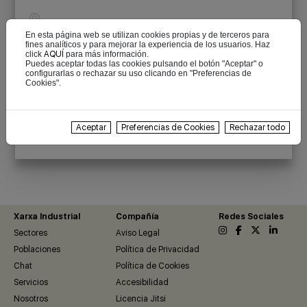
En esta página web se utilizan cookies propias y de terceros para
fines analíticos y para mejorar la experiencia de los usuarios. Haz
click
AQUÍ
para más información.
Recuperar contraseña
Puedes aceptar todas las cookies pulsando el botón "Aceptar" o
configurarlas o rechazar su uso clicando en "Preferencias de
Cookies".
Quiero recordar mi sesión
Aceptar
Preferencias de Cookies
Rechazar todo
He leído y acepto la
Política de Privacidad
Xarxa Industrial
Compañía
Redes Sociales
Sectores
Aviso Legal
Poblaciones
Política de Privacidad
Chat
Política de Cookies
Servicios
Accesibilidad
Nosotros
Licencia Jitsi