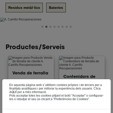
Residus metàl·lics
Bateries
Productes/Serveis
Venda de ferralla
Contenidors de
ferralla
En aquesta pàgina web s´utilitzen cookies pròpies i de tercers per a
finalitats analítiques i per millorar la experiència dels usuaris. Clica
AQUÍ
per a més informació.
Pots acceptar totes les cookies pitjant el botó "Acceptar" o configurar-
les o rebutjar el seu ús clicant a "Preferències de Cookies".
Gestió de residus
Recollida