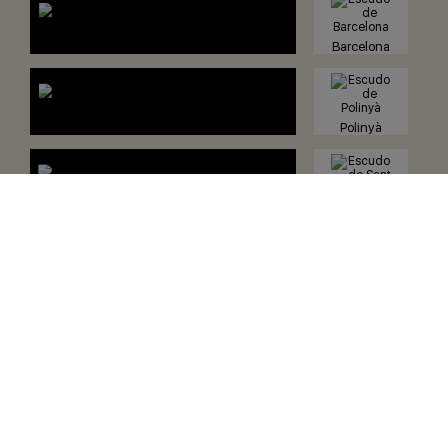
Barcelona
Polinyà
Sant Adrià
de Besòs
Rubí
Xarxa Industrial
Companyia
Xarxes Socials
Sectors
Avís Legal
Poblacions
Política de Privacitat
Xat
Política de Cookies
Serveis
Accessibilitat