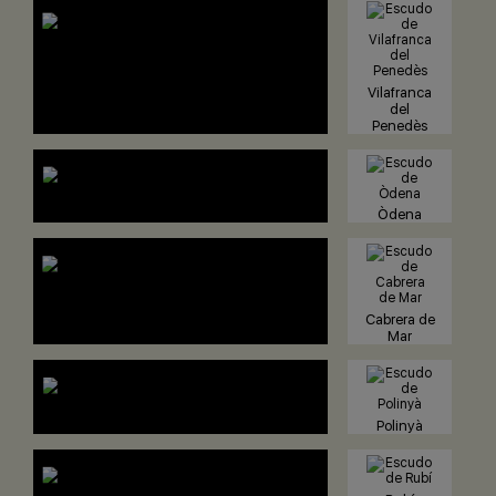
Vilafranca
del
Penedès
Òdena
Cabrera de
Mar
Polinyà