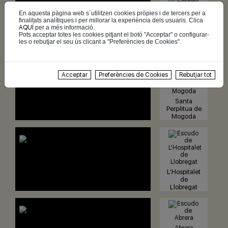
En aquesta pàgina web s´utilitzen cookies pròpies i de tercers per a
finalitats analítiques i per millorar la experiència dels usuaris. Clica
AQUÍ
per a més informació.
Montcada i
Pots acceptar totes les cookies pitjant el botó "Acceptar" o configurar-
Reixac
les o rebutjar el seu ús clicant a "Preferències de Cookies".
Acceptar
Preferències de Cookies
Rebutjar tot
Santa
Perpètua de
Mogoda
L'Hospitalet
de
Llobregat
Abrera