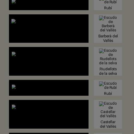
Rubí
Barberà del
Vallès
Riudellots
de la selva
Rubí
Castellar
del Vallès