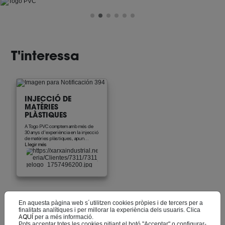
T'interessa
INJECCIÓ DE
MATÈRIES
PLÀSTIQUES
A Togo PVC comptem amb més de
30 anys d'experiència en la injecció
de matèries plàstiques, apun...
Llegir més
Productes/Serveis
En aquesta pàgina web s´utilitzen cookies pròpies i de tercers per a
finalitats analítiques i per millorar la experiència dels usuaris. Clica
AQUÍ
per a més informació.
Pots acceptar totes les cookies pitjant el botó "Acceptar" o configurar-