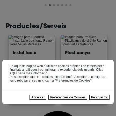
Productes/Serveis
Instal·lació
Plasticanya
En aquesta pàgina web s´utilitzen cookies pròpies i de tercers per a
finalitats analítiques i per millorar la experiència dels usuaris. Clica
AQUÍ
per a més informació.
Pots acceptar totes les cookies pitjant el botó "Acceptar" o configurar-
les o rebutjar el seu ús clicant a "Preferències de Cookies".
Reixes
Tancats
metàl·lics
Acceptar
Preferències de Cookies
Rebutjar tot