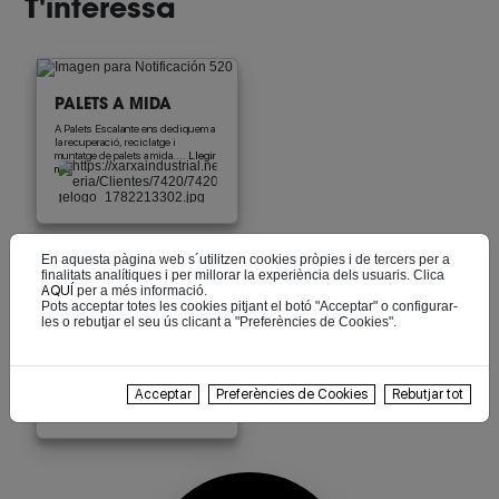
T'interessa
PALETS A MIDA
A Palets Escalante ens dediquem a
la recuperació, reciclatge i
muntatge de palets a mida....
Llegir
més
En aquesta pàgina web s´utilitzen cookies pròpies i de tercers per a
Productes/Serveis
finalitats analítiques i per millorar la experiència dels usuaris. Clica
AQUÍ
per a més informació.
Pots acceptar totes les cookies pitjant el botó "Acceptar" o configurar-
les o rebutjar el seu ús clicant a "Preferències de Cookies".
Acceptar
Preferències de Cookies
Rebutjar tot
Palets a mida