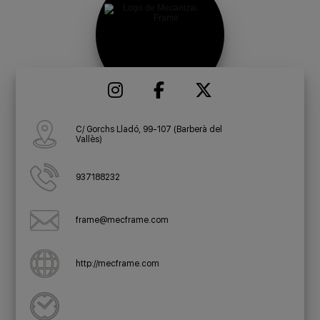
C/ Gorchs Lladó, 99-107 (Barberà del
Vallès)
937188232
frame@mecframe.com
http://mecframe.com