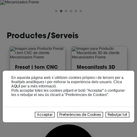
Productes/Serveis
Fresat i torn CNC
Mecanitzats 3D
En aquesta pàgina web s´utilitzen cookies pròpies i de tercers per a
finalitats analítiques i per millorar la experiència dels usuaris. Clica
AQUÍ
per a més informació.
Pots acceptar totes les cookies pitjant el botó "Acceptar" o configurar-
les o rebutjar el seu ús clicant a "Preferències de Cookies".
Motlles
Rectificats
Acceptar
Preferències de Cookies
Rebutjar tot