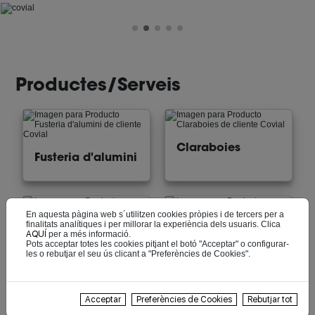
Productes/Serveis
Claraboies
Fusteria d'alumini
En aquesta pàgina web s´utilitzen cookies pròpies i de tercers per a
finalitats analítiques i per millorar la experiència dels usuaris. Clica
Mosquiteres
AQUÍ
per a més informació.
Acristallaments
Pots acceptar totes les cookies pitjant el botó "Acceptar" o configurar-
les o rebutjar el seu ús clicant a "Preferències de Cookies".
Acceptar
Preferències de Cookies
Rebutjar tot