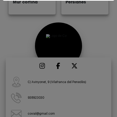
Mur cortina
Persianes
C/ Avinyonet, 9 (Vilafranca del Penedès)
938923030
covial@gmail.com