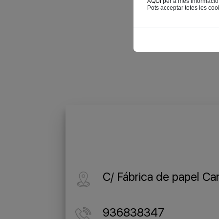
AQUÍ
per a més informació
Pots acceptar totes les cook
C/ Fábrica de papel Ca
936838347