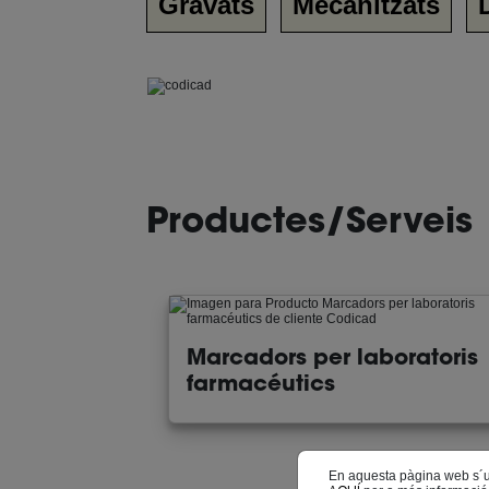
Gravats
Mecanitzats
Productes/Serveis
Marcadors per laboratoris
farmacéutics
En aquesta pàgina web s´util