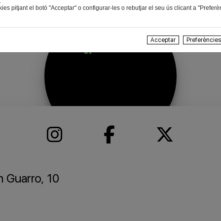
.
ies pitjant el botó "Acceptar" o configurar-les o rebutjar el seu ús clicant a "Prefer
Acceptar
Preferèncie
n Guarro, 10