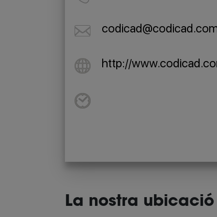
codicad@codicad.co
http://www.codicad.c
La nostra ubicació