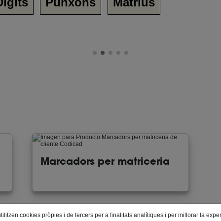
Dígits
Punxons
Matrius
Marcadors per matriceria
itzen cookies pròpies i de tercers per a finalitats analítiques i per millorar la expe