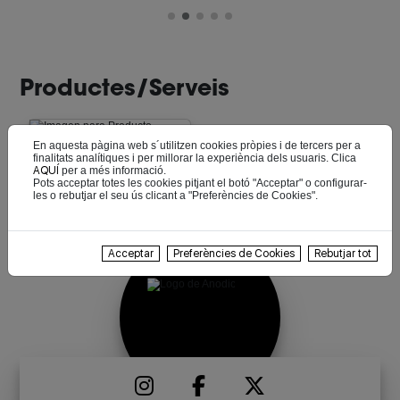
Productes/Serveis
En aquesta pàgina web s´utilitzen cookies pròpies i de tercers per a
finalitats analítiques i per millorar la experiència dels usuaris. Clica
AQUÍ
per a més informació.
Anoditzats
Pots acceptar totes les cookies pitjant el botó "Acceptar" o configurar-
les o rebutjar el seu ús clicant a "Preferències de Cookies".
Acceptar
Preferències de Cookies
Rebutjar tot