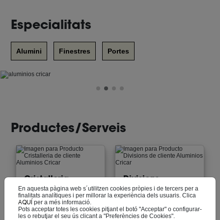
Especialitats
Alumini
Finestres
Portes
Productes/Serveis
Cristalleria
Divisions
En aquesta pàgina web s´utilitzen cookies pròpies i de tercers per a
finalitats analítiques i per millorar la experiència dels usuaris. Clica
AQUÍ
per a més informació.
Pots acceptar totes les cookies pitjant el botó "Acceptar" o configurar-
les o rebutjar el seu ús clicant a "Preferències de Cookies".