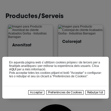
Productes/Serveis
Colorejat
Anonitzat
En aquesta pàgina web s´utilitzen cookies pròpies i de tercers per a
finalitats analítiques i per millorar la experiència dels usuaris. Clica
AQUÍ
per a més informació.
Pots acceptar totes les cookies pitjant el botó "Acceptar" o configurar-
les o rebutjar el seu ús clicant a "Preferències de Cookies".
Electropulit
Recobriments
d'alumini
industrials
Acceptar
Preferències de Cookies
Rebutjar tot