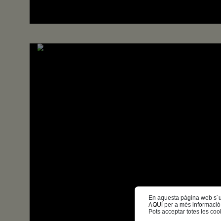
En aquesta pàgina web s´util
AQUÍ
per a més informació
Pots acceptar totes les cook