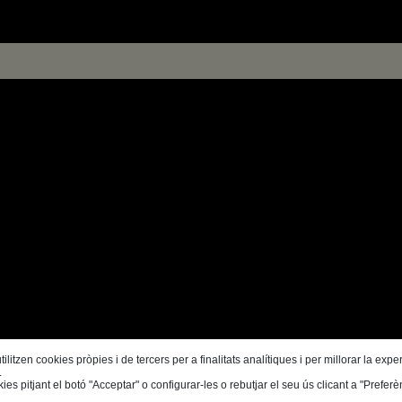
itzen cookies pròpies i de tercers per a finalitats analítiques i per millorar la expe
.
ies pitjant el botó "Acceptar" o configurar-les o rebutjar el seu ús clicant a "Prefer