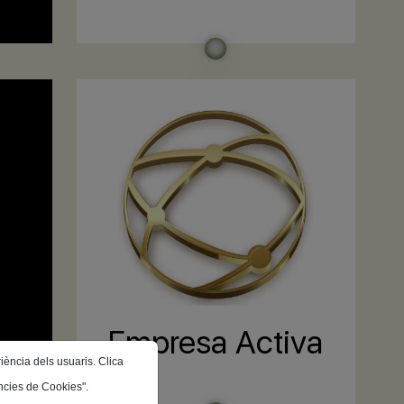
Empresa Activa
riència dels usuaris. Clica
ències de Cookies".