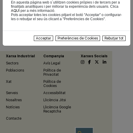
En aquesta pàgina web s´utilitzen cookies pròpies i de tercers per a
finalitats analítiques i per millorar la experiència dels usuaris. Clica
AQUÍ
per a més informació.
Pots acceptar totes les cookies pitjant el botó "Acceptar" o configurar-
les o rebutjar el seu ús clicant a "Preferències de Cookies".
Anar a Josep
Fontdeglòria
Acceptar
Preferències de Cookies
Rebutjar tot
Xarxa Industrial
Companyia
Xarxes Socials
Sectors
Avís Legal
Poblacions
Política de
Privacitat
Xat
Política de
Cookies
Serveis
Accessibilitat
Nosaltres
Llicència Jitsi
Notícies
Llicència Google
Recaptcha
Contacte