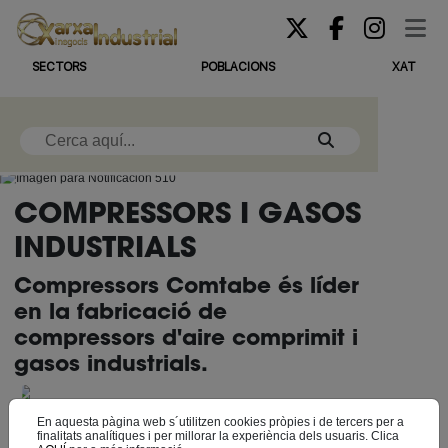
SECTORS
POBLACIONS
XAT
COMPRESSORS I GASOS
INDUSTRIALS
Compressors Comtabe és líder
en la fabricació de
compressors d'aire comprimit i
gasos industrials.
En aquesta pàgina web s´utilitzen cookies pròpies i de tercers per a
finalitats analítiques i per millorar la experiència dels usuaris. Clica