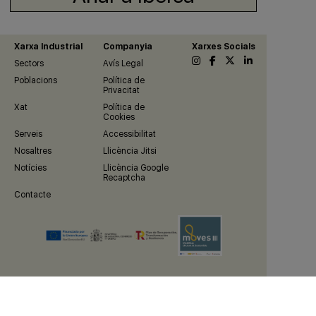
Xarxa Industrial
Companyia
Xarxes Socials
Sectors
Avís Legal
Poblacions
Política de
Privacitat
Xat
Política de
Cookies
Serveis
Accessibilitat
Nosaltres
Llicència Jitsi
Notícies
Llicència Google
Recaptcha
Contacte