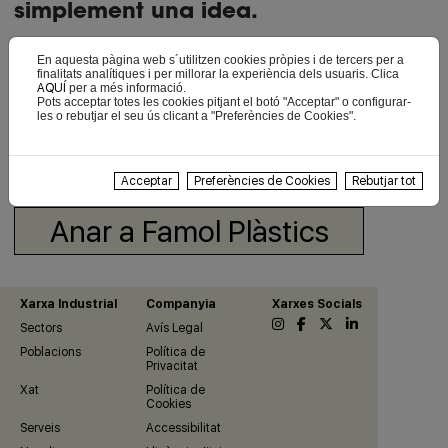
simplement una idea.
Disposen de maquinària
En aquesta pàgina web s´utilitzen cookies pròpies i de tercers per a
finalitats analítiques i per millorar la experiència dels usuaris. Clica
d'última generació tant en
AQUÍ
per a més informació.
Pots acceptar totes les cookies pitjant el botó "Acceptar" o configurar-
injecció de plàstic, com en
les o rebutjar el seu ús clicant a "Preferències de Cookies".
fabricació i disseny de motlles.
Acceptar
Preferències de Cookies
Rebutjar tot
Anar a Famol Plàstics
Xarxa Industrial
Companyia
Xarxes Socials
Sectors
Avís Legal
Poblacions
Política de
Privacitat
Xat
Política de
Cookies
Serveis
Accessibilitat