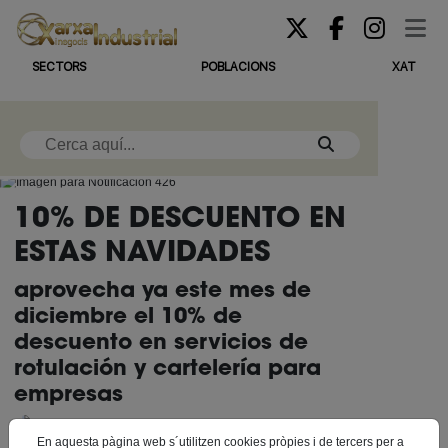
SECTORS
POBLACIONS
XAT
10% DE DESCUENTO EN
ESTAS NAVIDADES
aprovecha ya este mes de
diciembre el 10% de
descuento en servicios de
rotulación y cartelería para
empresas
En aquesta pàgina web s´utilitzen cookies pròpies i de tercers per a