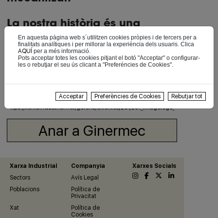
La nostra història és una
història de dedicació i ofici,
En aquesta pàgina web s´utilitzen cookies pròpies i de tercers per a
finalitats analítiques i per millorar la experiència dels usuaris. Clica
orientats a oferir serveis i
AQUÍ
per a més informació.
solucions integrals amb el
Pots acceptar totes les cookies pitjant el botó "Acceptar" o configurar-
les o rebutjar el seu ús clicant a "Preferències de Cookies".
màxim valor afegit per als
nostres clients.
Acceptar
Preferències de Cookies
Rebutjar tot
Anar a Ginermec
Xarxa Industrial
Companyia
Xarxes Socials
Sectors
Avís Legal
Poblacions
Política de
Privacitat
Xat
Política de
Cookies