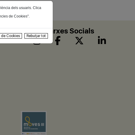
riència dels usuaris. Clica
ències de Cookies".
Xarxes Socials
s de Cookies
Rebutjar tot