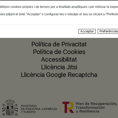
itzen cookies pròpies i de tercers per a finalitats analítiques i per millorar la expe
.
ies pitjant el botó "Acceptar" o configurar-les o rebutjar el seu ús clicant a "Prefer
Companyia
Acceptar
Preferèncie
Avís Legal
Política de Privacitat
Política de Cookies
Accessibilitat
Llicència Jitsi
Llicència Google Recaptcha