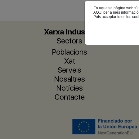
En aquesta pàgina web s´util
AQUÍ
per a més informació
Pots acceptar totes les cook
Xarxa Industrial
Sectors
Poblacions
Xat
Serveis
Nosaltres
Notícies
Contacte