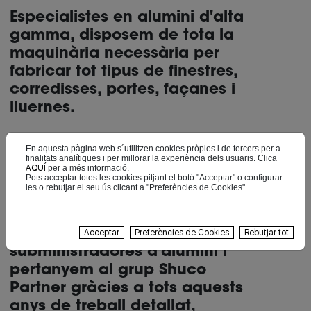
Especialistes en alumini d'alta
gamma, disposem de tota la
maquinària necessària per
fabricar tot tipus de finestres,
corredisses, portes, façanes i
lluernes.
Per poder oferir als nostres
En aquesta pàgina web s´utilitzen cookies pròpies i de tercers per a
clients el producte més
finalitats analítiques i per millorar la experiència dels usuaris. Clica
AQUÍ
per a més informació.
adequat a les vostres
Pots acceptar totes les cookies pitjant el botó "Acceptar" o configurar-
les o rebutjar el seu ús clicant a "Preferències de Cookies".
necessitats, col·laborem
actualment amb un ampli
ventall d'empreses
Acceptar
Preferències de Cookies
Rebutjar tot
subministradores d'alumini i
pertanyem al grup Shuco
Partner gràcies a tots aquests
anys de treball detallat,