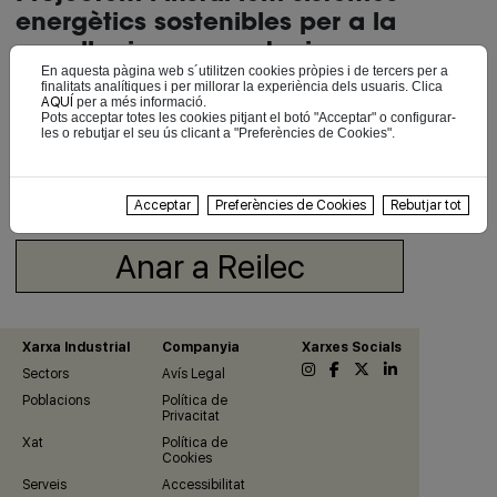
energètics sostenibles per a la
seva llar i empresa, tenim una
En aquesta pàgina web s´utilitzen cookies pròpies i de tercers per a
àmplia experiència de més de
finalitats analítiques i per millorar la experiència dels usuaris. Clica
25 anys en el sector elèctric i
AQUÍ
per a més informació.
Pots acceptar totes les cookies pitjant el botó "Acceptar" o configurar-
de 16 anys en el camp de les
les o rebutjar el seu ús clicant a "Preferències de Cookies".
energies renovables.
Acceptar
Preferències de Cookies
Rebutjar tot
Anar a Reilec
Xarxa Industrial
Companyia
Xarxes Socials
Sectors
Avís Legal
Poblacions
Política de
Privacitat
Xat
Política de
Cookies
Serveis
Accessibilitat