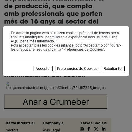
de producció, que compta
amb professionals que porten
més de 16 anys al sector del
mecanitzat, i el departament
En aquesta pàgina web s´utilitzen cookies pròpies i de tercers per a
d'administració i gestió el
finalitats analítiques i per millorar la experiència dels usuaris. Clica
AQUÍ
per a més informació.
responsable del qual té una
Pots acceptar totes les cookies pitjant el botó "Acceptar" o configurar-
les o rebutjar el seu ús clicant a "Preferències de Cookies".
experiència de 18 anys en
gestió, sistemes en empreses
petites del sector i en empresa
Acceptar
Preferències de Cookies
Rebutjar tot
multinacional del sector.
Anar a Grumeber
Xarxa Industrial
Companyia
Xarxes Socials
Sectors
Avís Legal