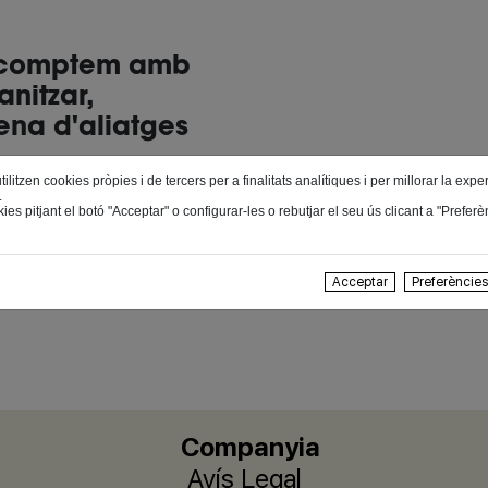
s comptem amb
nitzar,
mena d'aliatges
itzen cookies pròpies i de tercers per a finalitats analítiques i per millorar la expe
.
àcies a l'esforç
ies pitjant el botó "Acceptar" o configurar-les o rebutjar el seu ús clicant a "Prefer
cessitats dels
alitat empresarial
Acceptar
Preferèncie
Companyia
Avís Legal