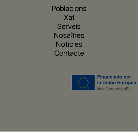
Poblacions
Xat
Serveis
Nosaltres
Notícies
Contacte