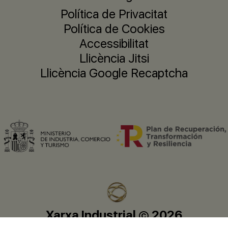
Política de Privacitat
Política de Cookies
Accessibilitat
Llicència Jitsi
Llicència Google Recaptcha
Xarxa Industrial © 2026