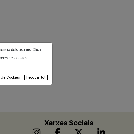
riència dels usuaris. Clica
ències de Cookies".
s de Cookies
Rebutjar tot
Xarxes Socials