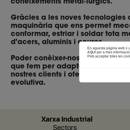
coneixements metal·lúrgics.
Gràcies a les noves tecnologie
maquinària que ens permet meca
conformar, estriar i soldar tota 
d'acers, aluminis i coures.
En aquesta pàgina web s´util
AQUÍ
per a més informació
Poder conèixer-nos avui dia és gr
Pots acceptar totes les cook
que fem per adaptar-nos a les ne
nostres clients i oferir-los una qu
evolutiva.
Xarxa Industrial
Sectors