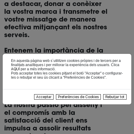
a destacar, donar a conèixer
la vostra marca i transmetre el
vostre missatge de manera
efectiva mitjançant els nostres
serveis.
Entenem la importància de la
creativitat i la qualitat, per
En aquesta pàgina web s´utilitzen cookies pròpies i de tercers per a
això treballem de la mà dels
finalitats analítiques i per millorar la experiència dels usuaris. Clica
AQUÍ
per a més informació.
nostres clients, escoltant les
Pots acceptar totes les cookies pitjant el botó "Acceptar" o configurar-
les o rebutjar el seu ús clicant a "Preferències de Cookies".
seves idees i requeriments per
oferir solucions a mida que
superin les seves expectatives.
Acceptar
Preferències de Cookies
Rebutjar tot
La nostra passió pel disseny i
el compromís amb la
satisfacció del client ens
impulsa a assolir resultats