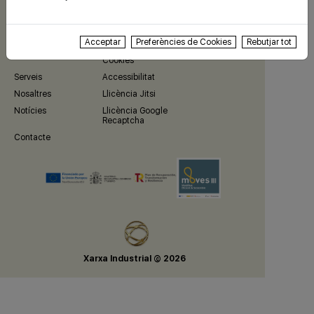
Sectors
Avís Legal
Poblacions
Política de
Privacitat
Acceptar
Preferències de Cookies
Rebutjar tot
Xat
Política de
Cookies
Serveis
Accessibilitat
Nosaltres
Llicència Jitsi
Notícies
Llicència Google
Recaptcha
Contacte
Xarxa Industrial © 2026