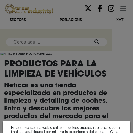
SECTORS
POBLACIONS
XAT
PRODUCTOS PARA LA
LIMPIEZA DE VEHÍCULOS
Neticar es una tienda
especializada en productos de
limpieza y detailing de coches.
Entra y descubre los mejores
productos del mercado para el
cuidado de su vehículo.
En aquesta pàgina web s´utilitzen cookies pròpies i de tercers per a
finalitats analítiques i per millorar la experiència dels usuaris. Clica