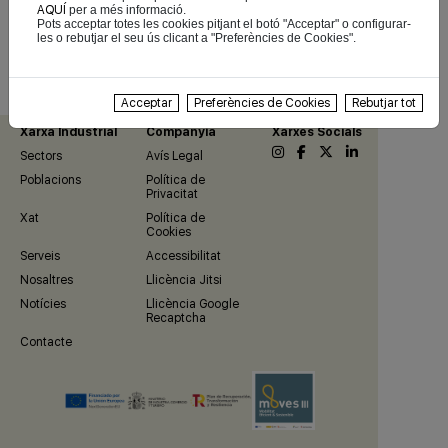
AQUÍ
per a més informació.
Pots acceptar totes les cookies pitjant el botó "Acceptar" o configurar-
les o rebutjar el seu ús clicant a "Preferències de Cookies".
Anar a Netisan - Neticar
Acceptar
Preferències de Cookies
Rebutjar tot
Xarxa Industrial
Companyia
Xarxes Socials
Sectors
Avís Legal
Poblacions
Política de
Privacitat
Xat
Política de
Cookies
Serveis
Accessibilitat
Nosaltres
Llicència Jitsi
Notícies
Llicència Google
Recaptcha
Contacte