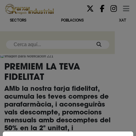
SECTORS
POBLACIONS
XAT
PREMIEM LA TEVA
FIDELITAT
AMb la nostra tarja fidelitat,
acumula les teves compres de
parafarmàcia, i aconseguiràs
vals descompte, promocions
mensuals amb descomptes del
50% en la 2ª unitat, i
promocions 2X1 en una