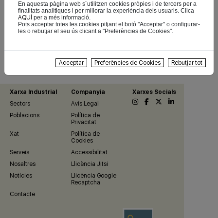
En aquesta pàgina web s´utilitzen cookies pròpies i de tercers per a
selecció de productes.
finalitats analítiques i per millorar la experiència dels usuaris. Clica
AQUÍ
per a més informació.
Pots acceptar totes les cookies pitjant el botó "Acceptar" o configurar-
les o rebutjar el seu ús clicant a "Preferències de Cookies".
Anar a Farmacia de Dios
Acceptar
Preferències de Cookies
Rebutjar tot
Xarxa Industrial
Companyia
Xarxes Socials
Sectors
Avís Legal
Poblacions
Política de
Privacitat
Xat
Política de
Cookies
Serveis
Accessibilitat
Nosaltres
Llicència Jitsi
Notícies
Llicència Google
Recaptcha
Contacte