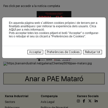
Fes click per accedir a la notícia completa
En aquesta pàgina web s´utilitzen cookies pròpies i de tercers per a
finalitats analítiques i per millorar la experiència dels usuaris. Clica
AQUÍ
per a més informació.
Pots acceptar totes les cookies pitjant el botó "Acceptar" o configurar-
les o rebutjar el seu ús clicant a "Preferències de Cookies".
Acceptar
Preferències de Cookies
Rebutjar tot
Anar a PAE Mataró
Xarxa Industrial
Companyia
Xarxes Socials
Sectors
Avís Legal
Poblacions
Política de Privacitat