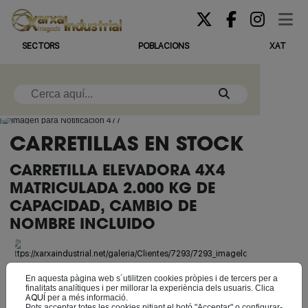
SECTORS
POBLACIONS
XAT
CARRETILLAS EN STOCK
CARRETILLA ELEVADORA 4X4
MATRICULADA 2.000 KG DE
CAPACIDAD, CAMBIO DE
NOMBRE INCLUIDO
En aquesta pàgina web s´utilitzen cookies pròpies i de tercers per a
Anar a AC Elevació
finalitats analítiques i per millorar la experiència dels usuaris. Clica
AQUÍ
per a més informació.
Pots acceptar totes les cookies pitjant el botó "Acceptar" o configurar-