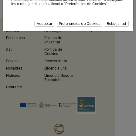
Forklift
les o rebutjar el seu ús clicant a "Preferències de Cookies".
Xarxa Industrial
Companyia
Xarxes Socials
Acceptar
Preferències de Cookies
Rebutjar tot
Sectors
Avís Legal
Poblacions
Política de
Privacitat
Xat
Política de
Cookies
Serveis
Accessibilitat
Nosaltres
Llicència Jitsi
Notícies
Llicència Google
Recaptcha
Contacte