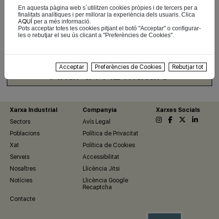
En aquesta pàgina web s´utilitzen cookies pròpies i de tercers per a
finalitats analítiques i per millorar la experiència dels usuaris. Clica
AQUÍ
per a més informació.
Fes click per accedir a la notícia completa
Pots acceptar totes les cookies pitjant el botó "Acceptar" o configurar-
les o rebutjar el seu ús clicant a "Preferències de Cookies".
Acceptar
Preferències de Cookies
Rebutjar tot
Anar a PAE Mataró
Xarxa Industrial
Companyia
Xarxes Socials
Sectors
Avís Legal
Poblacions
Política de Privacitat
Xat
Política de Cookies
Serveis
Accessibilitat
Nosaltres
Llicència Jitsi
Notícies
Llicència Google
Recaptcha
Contacte